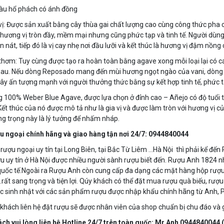
àu hổ phách có ánh đồng
ị: Được sản xuất bằng cây thùa gai chất lượng cao cùng công thức pha 
 hương vị tròn đầy, mềm mại nhưng cũng phức tạp và tinh tế. Người dù
ền nát, tiếp đó là vị cay nhẹ nơi đầu lưỡi và kết thúc là hương vị đậm nồng
hơm: Tuy cùng được tạo ra hoàn toàn bằng agave xong mỗi loại lại có 
au. Nếu dòng Reposado mang đến mùi hương ngọt ngào của vani, dòng Si
ây ấn tượng mạnh với người thưởng thức bằng sự kết hợp tinh tế, phức
 100% Weber Blue Agave, được lựa chọn ở đỉnh cao – Añejo có độ tuổi từ
Kết thúc của nó được mô tả như là gia vị và được làm tròn với hương vị c
ng trọng này là lý tưởng để nhấm nháp.
u ngoại chính hãng và giao hàng tận nơi 24/7: 0944840044
 rượu ngoại uy tín tại Long Biên, tại Bắc Từ Liêm …Hà Nội thì phải kể đ
u uy tín ở Hà Nội được nhiều người sành rượu biết đến. Rượu Anh 1824 
uốc tế.Ngoài ra Rượu Anh còn cung cấp đa dạng các mặt hàng hộp rượu
rất sang trọng và tiện lợi. Qúy khách có thể đặt mua rượu quà biếu, rượu t
ệc sinh nhật với các sản phẩm rượu được nhập khẩu chính hãng từ Anh, P
 khách liên hệ đặt rượu sẽ được nhân viên của shop chuẩn bị chu đáo và g
ch vui lòng liên hệ Hotline 24/7 trên toàn quốc: Mr Anh 0944840044 