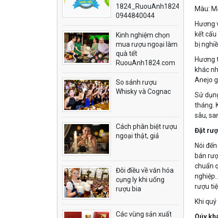
1824_RuouAnh1824.com
Màu: M
0944840044
Hương v
kết cấu
Kinh nghiệm chọn
mua rượu ngoại làm
bị nghi
quà tết
Hương t
RuouAnh1824.com
khác nh
Anejo g
So sánh rượu
Whisky và Cognac
Sử dụng
tháng. 
sâu, sa
Cách phân biệt rượu
Đặt rượ
ngoại thật, giả
Nói đến
bán rượ
chuẩn q
Đôi điều về văn hóa
nghiệp…
cụng ly khi uống
rượu ti
rượu bia
Khi quý
Các vùng sản xuất
Qúy khá