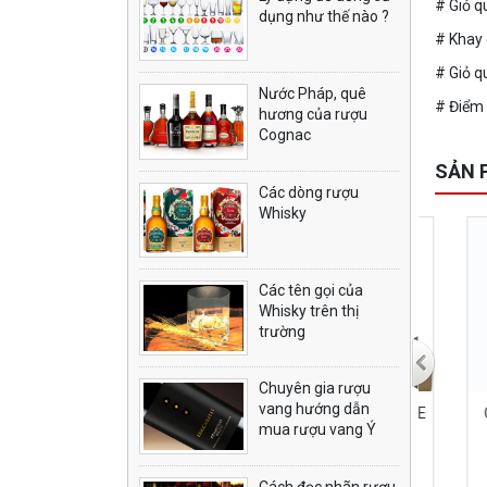
# Giỏ qu
dụng như thế nào ?
# Khay 
# Giỏ q
Nước Pháp, quê
# Điểm đ
hương của rượu
Cognac
SẢN 
Các dòng rượu
Whisky
Các tên gọi của
Whisky trên thị
trường
Chuyên gia rượu
vang hướng dẫn
MACALLAN LUMINA
HENNESSY PARADIS RARE
Chiv
mua rượu vang Ý
COGNAC
Cách đọc nhãn rượu