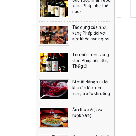
Giá: 2.300.000 ₫
Giá: 38.600.000 ₫
G
vang Pháp như thế
Đặt hàng
Đặt hàng
nào?
Tác dụng của rượu
vang Pháp đối với
sức khỏe con người
Tìm hiểu rượu vang
chát Pháp nổi tiếng
Thế giới
Bí mật đằng sau lời
khuyên lắc rượu
vang trước khi uống
Ẩm thực Việt và
rượu vang