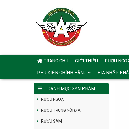
TRANG CHỦ
GIỚI THIỆU
RƯỢU NGOẠ
PHỤ KIỆN CHÍNH HÃNG
BIA NHẬP KHÂ
DANH MỤC SẢN PHẨM
RƯỢU NGOẠI
RƯỢU TRUNG NỘI ĐỊA
RƯỢU SÂM