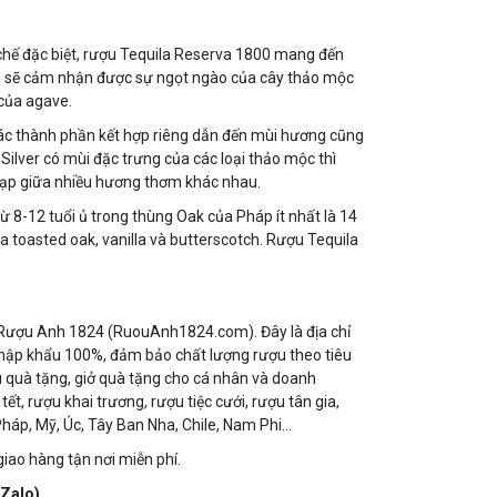
chế đặc biệt, rượu Tequila Reserva 1800 mang đến
ng sẽ cảm nhận được sự ngọt ngào của cây thảo mộc
 của agave.
các thành phần kết hợp riêng dẫn đến mùi hương cũng
lver có mùi đặc trưng của các loại thảo mộc thì
 tạp giữa nhiều hương thơm khác nhau.
 8-12 tuổi ủ trong thùng Oak của Pháp ít nhất là 14
ủa toasted oak, vanilla và butterscotch. Rượu Tequila
ến Rượu Anh 1824 (RuouAnh1824.com). Đây là địa chỉ
nhập khẩu 100%, đảm bảo chất lượng rượu theo tiêu
 quà tặng, giở quà tặng cho cá nhân và doanh
ết, rượu khai trương, rượu tiệc cưới, rượu tân gia,
háp, Mỹ, Úc, Tây Ban Nha, Chile, Nam Phi…
iao hàng tận nơi miễn phí.
(Zalo)