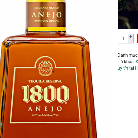
Danh mục
Từ khóa:
Đ
uy tín tại 