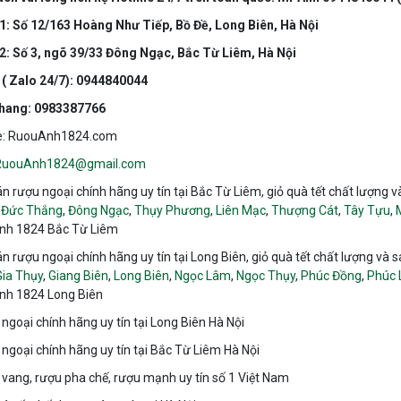
 1: Số 12/163 Hoàng Như Tiếp, Bồ Đề, Long Biên, Hà Nội
 2: Số 3, ngõ 39/33 Đông Ngạc, Bắc Từ Liêm, Hà Nội
 ( Zalo 24/7): 0944840044
hang: 0983387766
e: RuouAnh1824.com
RuouAnh1824@gmail.com
n rượu ngoại chính hãng uy tín tại Bắc Từ Liêm, giỏ quà tết chất lượng 
,
Đức Thắng
,
Đông Ngạc
,
Thụy Phương
,
Liên Mạc
,
Thượng Cát
,
Tây Tựu
,
nh 1824 Bắc Từ Liêm
n rượu ngoại chính hãng uy tín tại Long Biên, giỏ quà tết chất lượng và 
Gia Thụy
,
Giang Biên
,
Long Biên
,
Ngọc Lâm
,
Ngọc Thụy
,
Phúc Đồng
,
Phúc 
nh 1824 Long Biên
ngoại chính hãng uy tín tại Long Biên Hà Nội
ngoại chính hãng uy tín tại Bắc Từ Liêm Hà Nội
vang, rượu pha chế, rượu mạnh uy tín số 1 Việt Nam