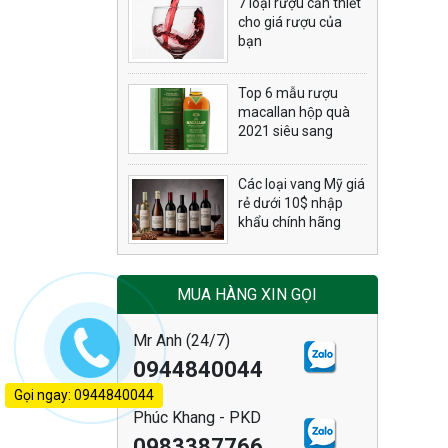
7 loại rượu cần thiết
cho giá rượu của
bạn
Top 6 mẫu rượu
macallan hộp quà
2021 siêu sang
Các loại vang Mỹ giá
rẻ dưới 10$ nhập
khẩu chính hãng
MUA HÀNG XIN GỌI
Mr Anh (24/7)
0944840044
Gọi ngay: 0944840044
Phúc Khang - PKD
0983387766