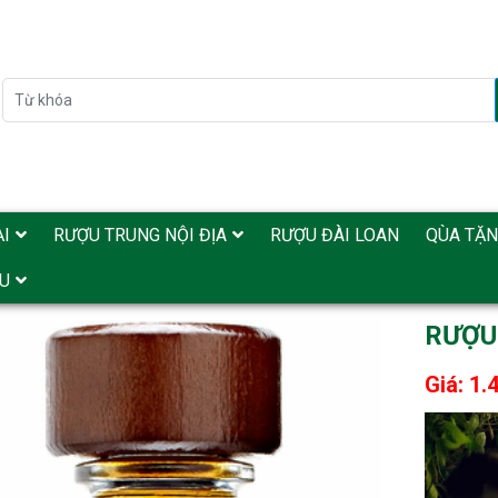
I
RƯỢU TRUNG NỘI ĐỊA
RƯỢU ĐÀI LOAN
QÙA TẶ
̉U
RƯỢU
Giá: 1.