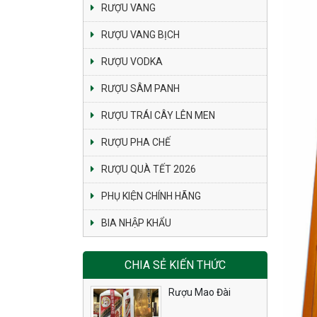
RƯỢU VANG
RƯỢU VANG BỊCH
RƯỢU VODKA
RƯỢU SÂM PANH
RƯỢU TRÁI CÂY LÊN MEN
RƯỢU PHA CHẾ
RƯỢU QUÀ TẾT 2026
PHỤ KIỆN CHÍNH HÃNG
BIA NHẬP KHẨU
CHIA SẺ KIẾN THỨC
Rượu Mao Đài