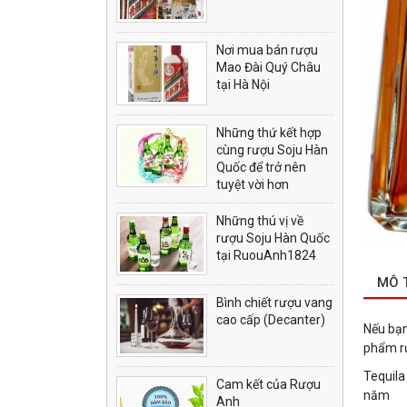
Nơi mua bán rượu
Mao Đài Quý Châu
tại Hà Nội
Những thứ kết hợp
cùng rượu Soju Hàn
Quốc để trở nên
tuyệt vời hơn
Những thú vị về
rượu Soju Hàn Quốc
tại RuouAnh1824
MÔ 
Bình chiết rượu vang
cao cấp (Decanter)
Nếu bạn
phẩm r
Tequila
Cam kết của Rượu
năm
Anh