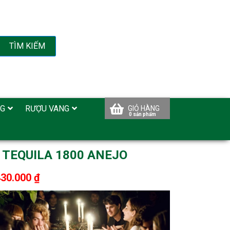
TÌM KIẾM
NG
RƯỢU VANG
GIỎ HÀNG
 TEQUILA 1800 ANEJO
430.000 ₫