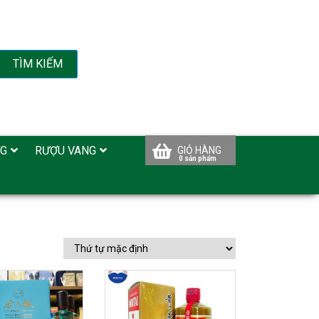
TÌM KIẾM
NG
RƯỢU VANG
GIỎ HÀNG