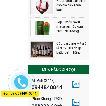
7 loại rượu cần thiết
cho giá rượu của
bạn
Top 6 mẫu rượu
macallan hộp quà
2021 siêu sang
Các loại vang Mỹ giá
rẻ dưới 10$ nhập
khẩu chính hãng
MUA HÀNG XIN GỌI
Mr Anh (24/7)
0944840044
Gọi ngay: 0944840044
Phúc Khang - PKD
0983387766