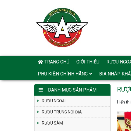
TRANG CHỦ
GIỚI THIỆU
RƯỢU NGOẠ
PHỤ KIỆN CHÍNH HÃNG
BIA NHẬP KHÂ
RƯỢ
DANH MỤC SẢN PHẨM
RƯỢU NGOẠI
Hiển th
RƯỢU TRUNG NỘI ĐỊA
RƯỢU SÂM