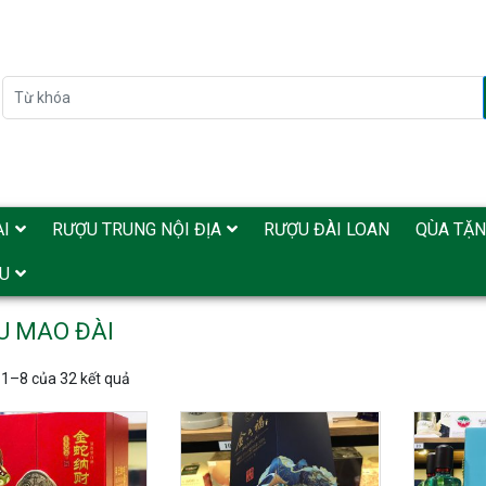
I
RƯỢU TRUNG NỘI ĐỊA
RƯỢU ĐÀI LOAN
QÙA TẶ
̉U
U MAO ĐÀI
ị 1–8 của 32 kết quả