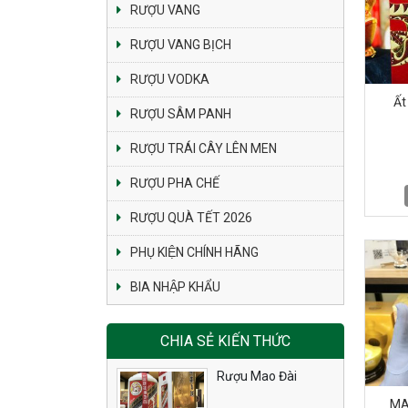
RƯỢU VANG
RƯỢU VANG BỊCH
RƯỢU VODKA
Ất
RƯỢU SÂM PANH
RƯỢU TRÁI CÂY LÊN MEN
RƯỢU PHA CHẾ
RƯỢU QUÀ TẾT 2026
PHỤ KIỆN CHÍNH HÃNG
BIA NHẬP KHẨU
CHIA SẺ KIẾN THỨC
Rượu Mao Đài
MA