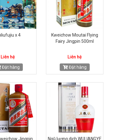
nliufujiu x 4
Kweichow Moutai Flying
Fairy Jingpin 500ml
Liên hệ
Liên hệ
Đặt hàng
Đặt hàng
Kweichow Jingpin
Ngũ lương dịch WULIANGYE