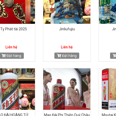
 Tỵ Phát tài 2025
Jinliufujiu
Ji
Liên hệ
Liên hệ
Đặt hàng
Đặt hàng
O ĐÀI HOÀNG TỬ
Mao Đài Phi Thiên Quý Châu
Moutai 