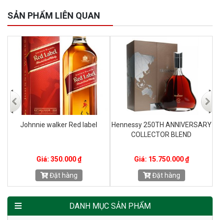
SẢN PHẨM LIÊN QUAN
Johnnie walker Red label
Hennessy 250TH ANNIVERSARY
COLLECTOR BLEND
Giá: 350.000 ₫
Giá: 15.750.000 ₫
Đặt hàng
Đặt hàng
DANH MỤC SẢN PHẨM