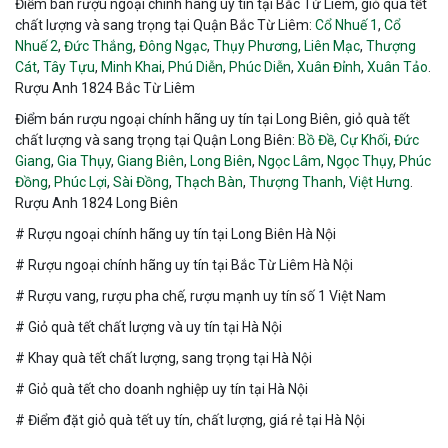
Điểm bán rượu ngoại chính hãng uy tín tại Bắc Từ Liêm, giỏ quà tết
chất lượng và sang trọng tại Quận Bắc Từ Liêm:
Cổ Nhuế 1
,
Cổ
Nhuế 2
,
Đức Thắng
,
Đông Ngạc
,
Thụy Phương
,
Liên Mạc
,
Thượng
Cát
,
Tây Tựu
,
Minh Khai
,
Phú Diễn
,
Phúc Diễn
,
Xuân Đỉnh
,
Xuân Tảo
.
Rượu Anh 1824 Bắc Từ Liêm
Điểm bán rượu ngoại chính hãng uy tín tại Long Biên, giỏ quà tết
chất lượng và sang trọng tại Quận Long Biên:
Bồ Đề
,
Cự Khối
,
Đức
Giang
,
Gia Thụy
,
Giang Biên
,
Long Biên
,
Ngọc Lâm
,
Ngọc Thụy
,
Phúc
Đồng
,
Phúc Lợi
,
Sài Đồng
,
Thạch Bàn
,
Thượng Thanh
,
Việt Hưng
.
Rượu Anh 1824 Long Biên
# Rượu ngoại chính hãng uy tín tại Long Biên Hà Nội
# Rượu ngoại chính hãng uy tín tại Bắc Từ Liêm Hà Nội
# Rượu vang, rượu pha chế, rượu mạnh uy tín số 1 Việt Nam
# Giỏ quà tết chất lượng và uy tín tại Hà Nội
# Khay quà tết chất lượng, sang trọng tại Hà Nội
# Giỏ quà tết cho doanh nghiệp uy tín tại Hà Nội
# Điểm đặt giỏ quà tết uy tín, chất lượng, giá rẻ tại Hà Nội