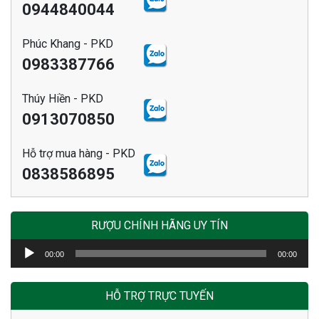
0944840044
Phúc Khang - PKD
0983387766
Thúy Hiền - PKD
0913070850
Hỗ trợ mua hàng - PKD
0838586895
RƯỢU CHÍNH HÃNG UY TÍN
Trình
00:00
00:00
chơi
Audio
HỖ TRỢ TRỰC TUYẾN