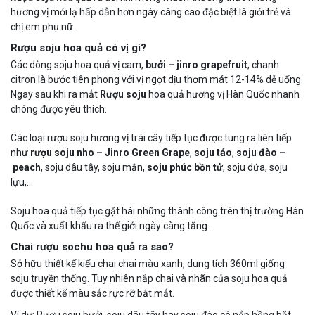
hương vị mới lạ hấp dẫn hơn ngày càng cao đặc biệt là giới trẻ và
chị em phụ nữ.
Rượu soju hoa quả có vị gì?
Các dòng soju hoa quả vị cam,
bưởi – jinro grapefruit
, chanh
citron là bước tiên phong với vị ngọt dịu thơm mát 12-14% dễ uống.
Ngay sau khi ra mắt
Rượu soju
hoa quả hương vị Hàn Quốc nhanh
chóng được yêu thích.
Các loại rượu soju hương vị trái cây tiếp tục được tung ra liên tiếp
như
rượu soju nho – Jinro Green Grape
,
soju táo
,
soju đào –
peach
, soju dâu tây, soju mận,
soju phúc bồn tử
, soju dứa, soju
lựu,…
Soju hoa quả tiếp tục gặt hái những thành công trên thị trường Hàn
Quốc và xuất khẩu ra thế giới ngày càng tăng.
Chai rượu sochu hoa quả ra sao?
Sở hữu thiết kế kiểu chai chai màu xanh, dung tích 360ml giống
soju truyền thống. Tuy nhiên nắp chai và nhãn của soju hoa quả
được thiết kế màu sắc rực rỡ bắt mắt.
Ví dụ: Rượu soju bưởi, soju dâu tây hay soju đào có nắp hồng bắt