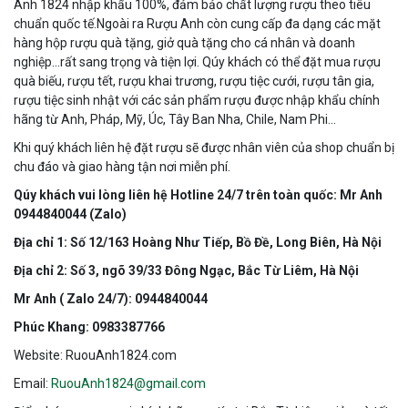
Anh 1824 nhập khẩu 100%, đảm bảo chất lượng rượu theo tiêu
chuẩn quốc tế.Ngoài ra Rượu Anh còn cung cấp đa dạng các mặt
hàng hộp rượu quà tặng, giở quà tặng cho cá nhân và doanh
nghiệp…rất sang trọng và tiện lợi. Qúy khách có thể đặt mua rượu
quà biếu, rượu tết, rượu khai trương, rượu tiệc cưới, rượu tân gia,
rượu tiệc sinh nhật với các sản phẩm rượu được nhập khẩu chính
hãng từ Anh, Pháp, Mỹ, Úc, Tây Ban Nha, Chile, Nam Phi…
Khi quý khách liên hệ đặt rượu sẽ được nhân viên của shop chuẩn bị
chu đáo và giao hàng tận nơi miễn phí.
Qúy khách vui lòng liên hệ Hotline 24/7 trên toàn quốc: Mr Anh
0944840044 (Zalo)
Địa chỉ 1: Số 12/163 Hoàng Như Tiếp, Bồ Đề, Long Biên, Hà Nội
Địa chỉ 2: Số 3, ngõ 39/33 Đông Ngạc, Bắc Từ Liêm, Hà Nội
Mr Anh ( Zalo 24/7): 0944840044
Phúc Khang: 0983387766
Website: RuouAnh1824.com
Email:
RuouAnh1824@gmail.com