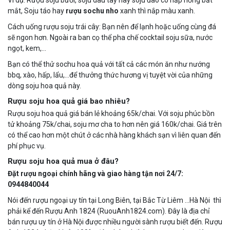
mắt, Soju táo hay
rượu sochu nho
xanh thì nắp màu xanh.
Cách uống rượu soju trái cây: Bạn nên để lạnh hoặc uống cùng đá
sẽ ngon hơn. Ngoài ra ban cọ thể pha chế cocktail soju sữa, nước
ngọt, kem,…
Bạn có thể thử sochu hoa quả với tất cả các món ăn như nướng
bbq, xào, hấp, lẩu,…để thưởng thức hương vị tuyệt vời của những
dòng soju hoa quả này.
Rượu soju hoa quả giá bao nhiêu?
Rượu soju hoa quả giá bán lẻ khoảng 65k/chai. Với soju phúc bồn
tử khoảng 75k/chai, soju mơ cha to hơn nên giá 160k/chai. Giá trên
có thể cao hơn một chút ở các nhà hàng khách sạn vì liên quan đến
phí phục vụ.
Rượu soju hoa quả mua ở đâu?
Đặt rượu ngoại chính hãng và giao hàng tận nơi 24/7:
0944840044
Nói đến rượu ngoại uy tín tại Long Biên, tại Bắc Từ Liêm …Hà Nội thì
phải kể đến Rượu Anh 1824 (RuouAnh1824.com). Đây là địa chỉ
bán rượu uy tín ở Hà Nội được nhiều người sành rượu biết đến. Rượu