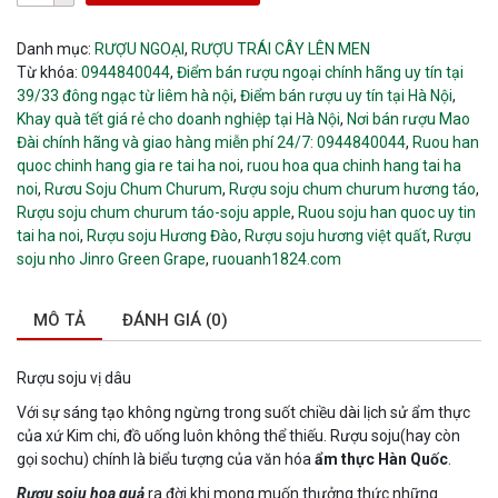
Danh mục:
RƯỢU NGOẠI
,
RƯỢU TRÁI CÂY LÊN MEN
Từ khóa:
0944840044
,
Điểm bán rượu ngoại chính hãng uy tín tại
39/33 đông ngạc từ liêm hà nội
,
Điểm bán rượu uy tín tại Hà Nội
,
Khay quà tết giá rẻ cho doanh nghiệp tại Hà Nội
,
Nơi bán rượu Mao
Đài chính hãng và giao hàng miễn phí 24/7: 0944840044
,
Ruou han
quoc chinh hang gia re tai ha noi
,
ruou hoa qua chinh hang tai ha
noi
,
Rươu Soju Chum Churum
,
Rượu soju chum churum hương táo
,
Rượu soju chum churum táo-soju apple
,
Ruou soju han quoc uy tin
tai ha noi
,
Rượu soju Hương Đào
,
Rượu soju hương việt quất
,
Rượu
soju nho Jinro Green Grape
,
ruouanh1824.com
MÔ TẢ
ĐÁNH GIÁ (0)
Rượu soju vị dâu
Với sự sáng tạo không ngừng trong suốt chiều dài lịch sử ẩm thực
của xứ Kim chi, đồ uống luôn không thể thiếu. Rượu soju(hay còn
gọi sochu) chính là biểu tượng của văn hóa
ẩm thực Hàn Quốc
.
Rượu soju hoa quả
ra đời khi mong muốn thưởng thức những