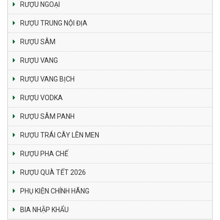
RƯỢU NGOẠI
RƯỢU TRUNG NỘI ĐỊA
RƯỢU SÂM
RƯỢU VANG
RƯỢU VANG BỊCH
RƯỢU VODKA
RƯỢU SÂM PANH
RƯỢU TRÁI CÂY LÊN MEN
RƯỢU PHA CHẾ
RƯỢU QUÀ TẾT 2026
PHỤ KIỆN CHÍNH HÃNG
BIA NHẬP KHẨU