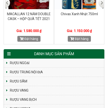
RƯỢU CHAMPAGNE TRIBAUT
Rượu Ballantines 12 Năm
SCHLOESSER BRUT PREMIER
CRU
Giá: 1.680.000 ₫
Giá: 600.000 ₫
Đặt hàng
Đặt hàng
DANH MỤC SẢN PHẨM
RƯỢU NGOẠI
RƯỢU TRUNG NỘI ĐỊA
RƯỢU SÂM
RƯỢU VANG
RƯỢU VANG BỊCH