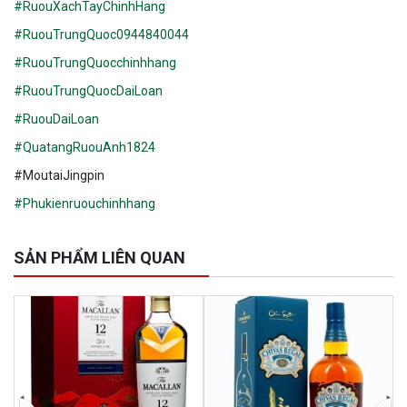
#RuouXachTayChinhHang
#RuouTrungQuoc0944840044
#RuouTrungQuocchinhhang
#RuouTrungQuocDaiLoan
#RuouDaiLoan
#QuatangRuouAnh1824
#MoutaiJingpin
#Phukienruouchinhhang
SẢN PHẨM LIÊN QUAN