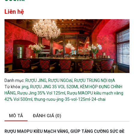
Liên hệ
Danh mục:
RƯỢU JING
,
RƯỢU NGOẠI
,
RƯỢU TRUNG NỘI ĐỊA
Từ khóa:
jing
,
RƯỢU JING 35 VOL 520ML KÈM HỘP ĐỰNG CHÍNH
HÃNG
,
Rượu Jing 35% Vol 125ml
,
Rượu MAOPU kiều mạch vàng
42% Vol 500ml
,
thung-ruou-jing-35-vol-125ml-24-chai
MÔ TẢ
ĐÁNH GIÁ (0)
RƯỢU MAOPU KIỀU MẠCH VÀNG, GIÚP TĂNG CƯỜNG SỨC ĐỀ