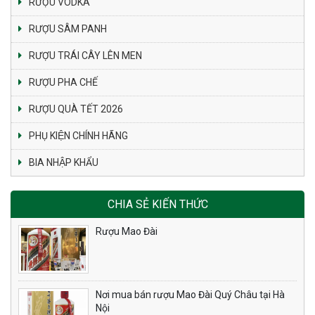
RƯỢU VODKA
RƯỢU SÂM PANH
RƯỢU TRÁI CÂY LÊN MEN
RƯỢU PHA CHẾ
RƯỢU QUÀ TẾT 2026
PHỤ KIỆN CHÍNH HÃNG
BIA NHẬP KHẨU
CHIA SẺ KIẾN THỨC
Rượu Mao Đài
Nơi mua bán rượu Mao Đài Quý Châu tại Hà
Nội