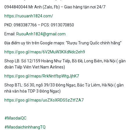
0944840044 Mr Anh (Zalo, Fb) – Giao hàng tận nơi 24/7
https://ruouanh1824.com/
PKD: 0983387766 – PCS: 0913070850
Email:
RuouAnh1824@gmail.com
Địa điểm uy tín trên Google maps: “Rượu Trung Quốc chính hãng”
https://goo.gl/maps/6V2MuW3KXdNdc2eh9
Shop LB: Số 12/159 Hoàng Như Tiếp, Bồ Đề, Long Biên, Hà Nội ( gần
đoàn Tiếp Viên Viet Nam Airlines)
https://goo.gl/maps/RrkNntfbpWtgJjhK7
Shop BTL: Số 30, ngõ 39/33 Đông Ngạc, Bắc Từ Liêm, Hà Nội ( gần
nhà văn hóa TDP 3 Đông Ngạc)
https://goo.gl/maps/uoZXoXRDS5zZtfZA7
#MaodaiQC
#MaodaichinhhangTQ