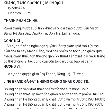
KHÁNG, TĂNG CƯỜNG HỆ MIỄN DỊCH
– Độ cồn: 42%
– Dung tích 500ml
THÀNH PHẦN CHÍNH:
Rượu trắng, nước suối tinh khiết và 5 loại thảo dược: Kiều Mạch
Đắng, Rễ Sắn Dây, Câu Kỷ Tử, Sơn Trà, La Hán quả.
CÔNG NGHỆ:
– Sử dụng 2 công nghệ độc quyền: Hỗ trợ giảm lipid máu (được
điều chế từ cây Mạch Đắng, một chế phẩm có tác dụng giảm lipid
máu), giảm thiểu tổn thương gan (kỹ thuật sản xuất loại rượu trắng
có thể chống lại tác dụng của cồn tới gan, giúp bảo vệ gan)
HƯƠNG VỊ:
– Là sự hòa quyện giữa 3 vị Thanh, Nồng, Đậu Tương.
JING BRAND ĐÃ ĐẠT NHỮNG CHỨNG NHẬN QUỐC TẾ:
Chứng nhận sản xuất thực phẩm tốt cho sức khỏe GMP;
Chứng nhận thiết lập hệ thống quản lý an toàn thực phẩm HACCP;
Chứng nhận Hệ thống quản lý chất lượng và môi trường ISO 14001;
Chứng nhận Hệ thống quản lý chất lượng và môi trường ISO 9001;