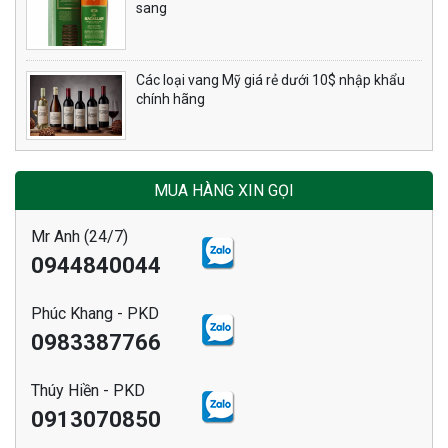
sang
Các loại vang Mỹ giá rẻ dưới 10$ nhập khẩu
chính hãng
MUA HÀNG XIN GỌI
Mr Anh (24/7)
0944840044
Phúc Khang - PKD
0983387766
Thúy Hiền - PKD
0913070850