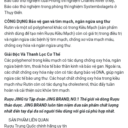
Báo cáo thử nghiệm của Phòng thí nghiệm Charles River ở Mỹ;
Báo cáo thử nghiệm trong phòng thí nghiệm Systembolagets ở
Thụy Điển.
CÔNG DỤNG:
Bảo vệ gan và tim mạch, ngăn ngừa ung thư
Rutin và một số polyphenol khác có trong Kiều Mạch (sản phẩm
chính dùng để tạo nên Rượu Kiều Mạch) còn có giá trị trong điều trị
và ngăn ngừa các bệnh lý tim mạch, chống xơ vữa mạch máu,
chống oxy hóa và ngăn ngừa ung thư.
Giải Độc Và Thanh Lọc Cơ Thể
Các polyphenol trong kiều mạch có tác dụng chống oxy hóa, ngăn
ngừa bệnh tim, thoái hóa tế bào thần kinh và bảo vệ gan. Ngoài ra,
các chất chống oxy hóa này còn có tác dụng bảo vệ DNA, giúp ngăn
ngừa các tế bào ung thư. Các hoạt chất chống oxy hóa trong kiều
mạch như Rutin còn có tác dụng hạ cholesterol, thúc đẩy tuần
hoàn và cải thiện sức khỏe tim mạch.
Rượu JING từ Tập đoàn JING BRAND, NO.1 Thế giới về dòng Rượu
thảo dược. JING BRAND luôn tâm niệm đưa sản phẩm chất lượng
nhất đến tay đại đa số người tiêu dùng với giá cả phù hợp nhất.
SẢN PHẨM LIÊN QUAN
Rượu Trung Quốc chính hãng uy tín