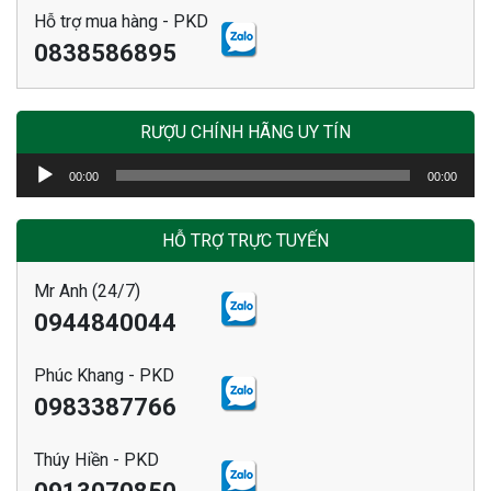
Hỗ trợ mua hàng - PKD
0838586895
RƯỢU CHÍNH HÃNG UY TÍN
Trình
00:00
00:00
chơi
Audio
HỖ TRỢ TRỰC TUYẾN
Mr Anh (24/7)
0944840044
Phúc Khang - PKD
0983387766
Thúy Hiền - PKD